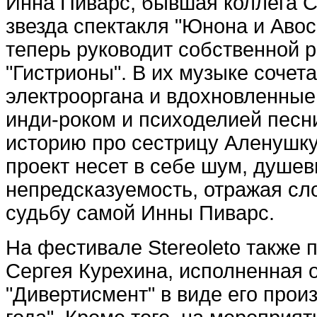
Инна Пиварс, бывшая коллега С
звезда спектакля "Юнона и Авос
теперь руководит собственной р
"Гистрионы". В их музыке сочета
электрооргана и вдохновленные
инди-роком и психоделией пес
историю про сестрицу Аленушку
проект несет в себе шум, душев
непредсказуемость, отражая сл
судьбу самой Инны Пиварс.
На фестивале Stereoleto также 
Сергея Курехина, исполненная 
"Дивертисмент" в виде его прои